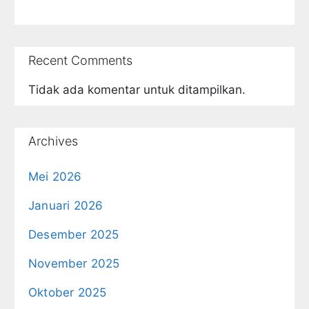
Recent Comments
Tidak ada komentar untuk ditampilkan.
Archives
Mei 2026
Januari 2026
Desember 2025
November 2025
Oktober 2025