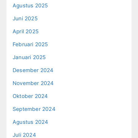
Agustus 2025
Juni 2025
April 2025
Februari 2025
Januari 2025
Desember 2024
November 2024
Oktober 2024
September 2024
Agustus 2024
Juli 2024