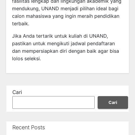
fasilitas lengkap dan lingkungan akademik yang
mendukung, UNAND menjadi pilihan ideal bagi
calon mahasiswa yang ingin meraih pendidikan
terbaik.
Jika Anda tertarik untuk kuliah di UNAND,
pastikan untuk mengikuti jadwal pendaftaran
dan mempersiapkan diri dengan baik agar bisa
lolos seleksi.
Cari
Cari
Recent Posts