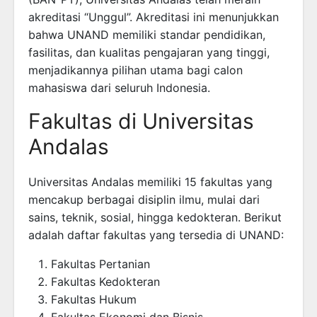
akreditasi “Unggul”. Akreditasi ini menunjukkan
bahwa UNAND memiliki standar pendidikan,
fasilitas, dan kualitas pengajaran yang tinggi,
menjadikannya pilihan utama bagi calon
mahasiswa dari seluruh Indonesia.
Fakultas di Universitas
Andalas
Universitas Andalas memiliki 15 fakultas yang
mencakup berbagai disiplin ilmu, mulai dari
sains, teknik, sosial, hingga kedokteran. Berikut
adalah daftar fakultas yang tersedia di UNAND:
Fakultas Pertanian
Fakultas Kedokteran
Fakultas Hukum