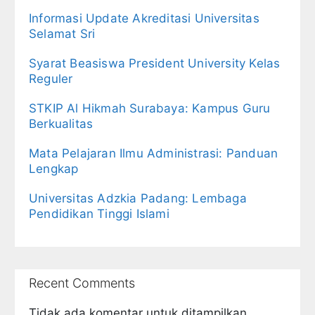
Informasi Update Akreditasi Universitas
Selamat Sri
Syarat Beasiswa President University Kelas
Reguler
STKIP Al Hikmah Surabaya: Kampus Guru
Berkualitas
Mata Pelajaran Ilmu Administrasi: Panduan
Lengkap
Universitas Adzkia Padang: Lembaga
Pendidikan Tinggi Islami
Recent Comments
Tidak ada komentar untuk ditampilkan.