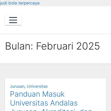
judi bola terpercaya
Skip
to
content
Bulan:
Februari 2025
Jurusan
,
Universitas
Panduan Masuk
Universitas Andalas