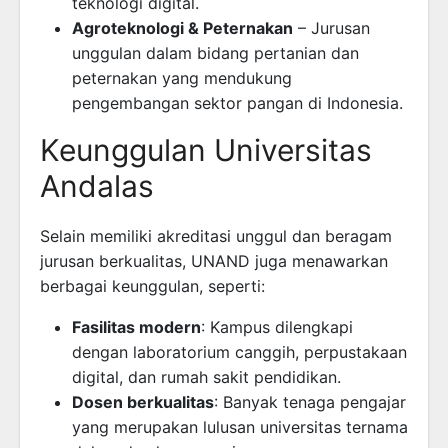
teknologi digital.
Agroteknologi & Peternakan
– Jurusan
unggulan dalam bidang pertanian dan
peternakan yang mendukung
pengembangan sektor pangan di Indonesia.
Keunggulan Universitas
Andalas
Selain memiliki akreditasi unggul dan beragam
jurusan berkualitas, UNAND juga menawarkan
berbagai keunggulan, seperti:
Fasilitas modern
: Kampus dilengkapi
dengan laboratorium canggih, perpustakaan
digital, dan rumah sakit pendidikan.
Dosen berkualitas
: Banyak tenaga pengajar
yang merupakan lulusan universitas ternama