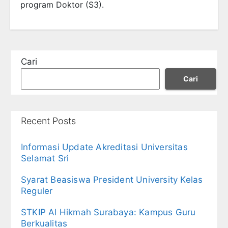
program Doktor (S3).
Cari
Cari
Recent Posts
Informasi Update Akreditasi Universitas
Selamat Sri
Syarat Beasiswa President University Kelas
Reguler
STKIP Al Hikmah Surabaya: Kampus Guru
Berkualitas