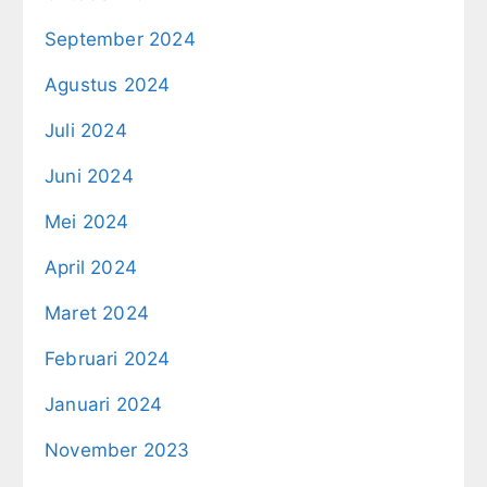
September 2024
Agustus 2024
Juli 2024
Juni 2024
Mei 2024
April 2024
Maret 2024
Februari 2024
Januari 2024
November 2023