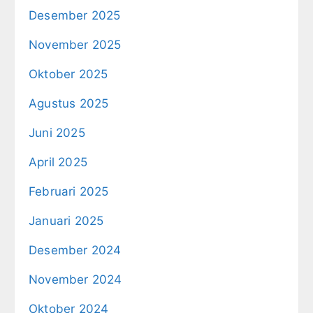
Desember 2025
November 2025
Oktober 2025
Agustus 2025
Juni 2025
April 2025
Februari 2025
Januari 2025
Desember 2024
November 2024
Oktober 2024