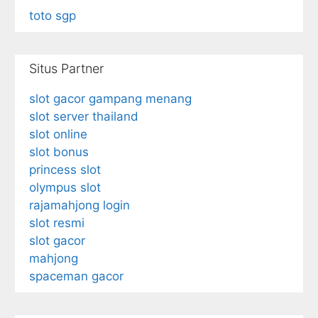
toto sgp
Situs Partner
slot gacor gampang menang
slot server thailand
slot online
slot bonus
princess slot
olympus slot
rajamahjong login
slot resmi
slot gacor
mahjong
spaceman gacor