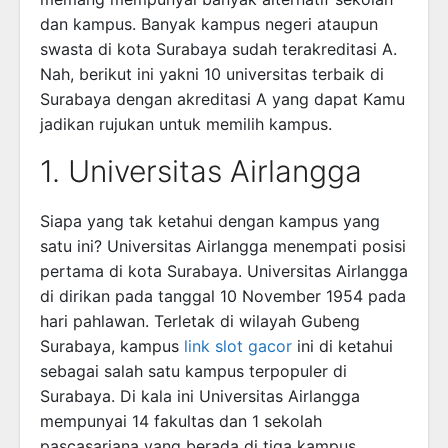
dan kampus. Banyak kampus negeri ataupun
swasta di kota Surabaya sudah terakreditasi A.
Nah, berikut ini yakni 10 universitas terbaik di
Surabaya dengan akreditasi A yang dapat Kamu
jadikan rujukan untuk memilih kampus.
1. Universitas Airlangga
Siapa yang tak ketahui dengan kampus yang
satu ini? Universitas Airlangga menempati posisi
pertama di kota Surabaya. Universitas Airlangga
di dirikan pada tanggal 10 November 1954 pada
hari pahlawan. Terletak di wilayah Gubeng
Surabaya, kampus
link slot gacor
ini di ketahui
sebagai salah satu kampus terpopuler di
Surabaya. Di kala ini Universitas Airlangga
mempunyai 14 fakultas dan 1 sekolah
pascasarjana yang berada di tiga kampus.