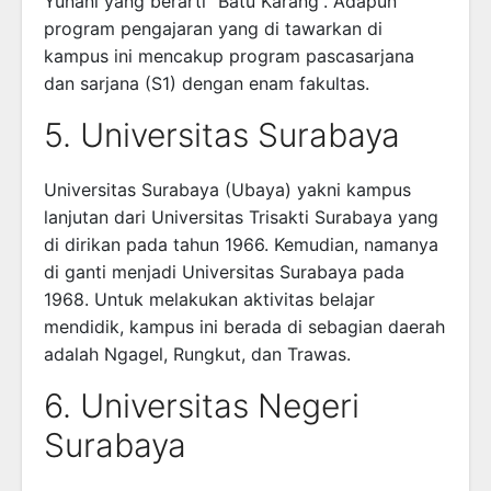
Yunani yang berarti “Batu Karang”. Adapun
program pengajaran yang di tawarkan di
kampus ini mencakup program pascasarjana
dan sarjana (S1) dengan enam fakultas.
5. Universitas Surabaya
Universitas Surabaya (Ubaya) yakni kampus
lanjutan dari Universitas Trisakti Surabaya yang
di dirikan pada tahun 1966. Kemudian, namanya
di ganti menjadi Universitas Surabaya pada
1968. Untuk melakukan aktivitas belajar
mendidik, kampus ini berada di sebagian daerah
adalah Ngagel, Rungkut, dan Trawas.
6. Universitas Negeri
Surabaya