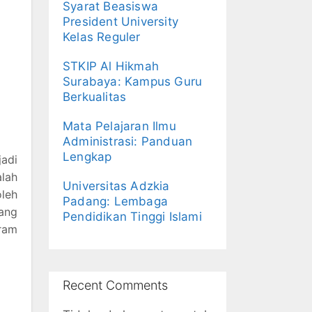
Syarat Beasiswa
President University
Kelas Reguler
STKIP Al Hikmah
Surabaya: Kampus Guru
Berkualitas
Mata Pelajaran Ilmu
Administrasi: Panduan
Lengkap
jadi
alah
Universitas Adzkia
oleh
Padang: Lembaga
rang
Pendidikan Tinggi Islami
ram
Recent Comments