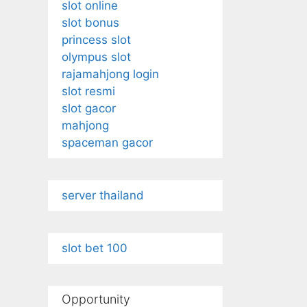
slot online
slot bonus
princess slot
olympus slot
rajamahjong login
slot resmi
slot gacor
mahjong
spaceman gacor
server thailand
slot bet 100
Opportunity