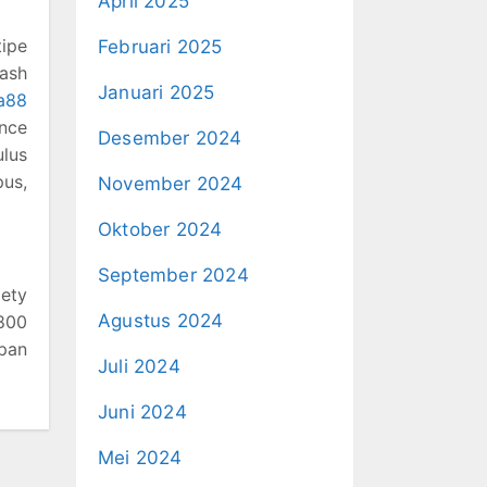
April 2025
tipe
Februari 2025
nash
Januari 2025
a88
ence
Desember 2024
ulus
pus,
November 2024
Oktober 2024
September 2024
iety
Agustus 2024
800
pan
Juli 2024
Juni 2024
Mei 2024