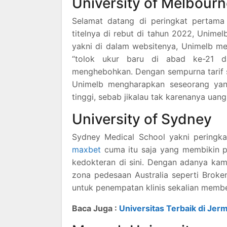
University of Melbour
Selamat datang di peringkat pertama 
titelnya di rebut di tahun 2022, Unime
yakni di dalam websitenya, Unimelb m
“tolok ukur baru di abad ke-21 d
menghebohkan. Dengan sempurna tarif 
Unimelb mengharapkan seseorang yan
tinggi, sebab jikalau tak karenanya uang 
University of Sydney
Sydney Medical School yakni peringka
maxbet
cuma itu saja yang membikin pe
kedokteran di sini. Dengan adanya ka
zona pedesaan Australia seperti Brok
untuk penempatan klinis sekalian membe
Baca Juga :
Universitas Terbaik di Jer