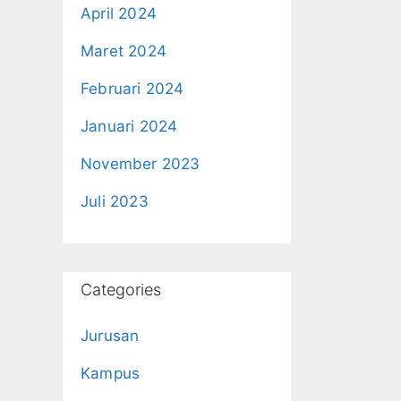
April 2024
Maret 2024
Februari 2024
Januari 2024
November 2023
Juli 2023
Categories
Jurusan
Kampus