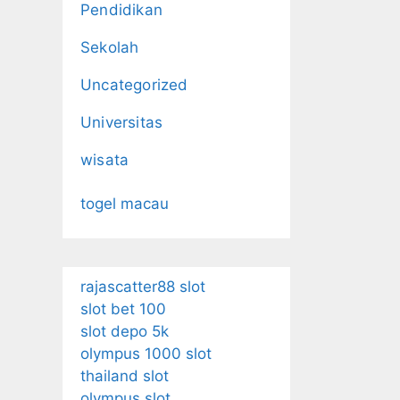
Pendidikan
Sekolah
Uncategorized
Universitas
wisata
togel macau
rajascatter88 slot
slot bet 100
slot depo 5k
olympus 1000 slot
thailand slot
olympus slot