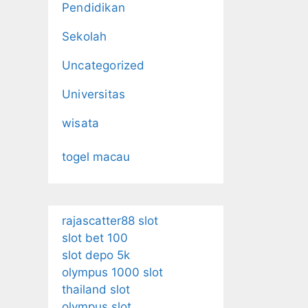
Pendidikan
Sekolah
Uncategorized
Universitas
wisata
togel macau
rajascatter88 slot
slot bet 100
slot depo 5k
olympus 1000 slot
thailand slot
olympus slot