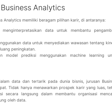
 Business Analytics
s Analytics memiliki beragam pilihan karir, di antaranya:
enginterpretasikan data untuk membantu pengambi
nggunakan data untuk menyediakan wawasan tentang kine
luang peningkatan.
model prediksi menggunakan machine learning un
alam data dan tertarik pada dunia bisnis, jurusan Busi
epat. Tidak hanya menawarkan prospek karir yang luas, te
si secara langsung dalam membantu organisasi menca
ung oleh data.