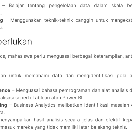
– Belajar tentang pengelolaan data dalam skala be
.
ng
– Menggunakan teknik-teknik canggih untuk mengekst
i.
perlukan
ics, mahasiswa perlu menguasai berbagai keterampilan, an
an untuk memahami data dan mengidentifikasi pola a
ence
– Menguasai bahasa pemrograman dan alat analisis 
ualisasi seperti Tableau atau Power BI.
ing
– Business Analytics melibatkan identifikasi masalah
a.
yampaikan hasil analisis secara jelas dan efektif kep
rmasuk mereka yang tidak memiliki latar belakang teknis.