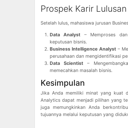
Prospek Karir Lulusan
Setelah lulus, mahasiswa jurusan Busines
Data Analyst
– Memproses dan m
keputusan bisnis.
Business Intelligence Analyst
– Me
perusahaan dan mengidentifikasi pe
Data Scientist
– Mengembangkan 
memecahkan masalah bisnis.
Kesimpulan
Jika Anda memiliki minat yang kuat d
Analytics dapat menjadi pilihan yang t
juga memungkinkan Anda berkontribu
tujuannya melalui keputusan yang diduk