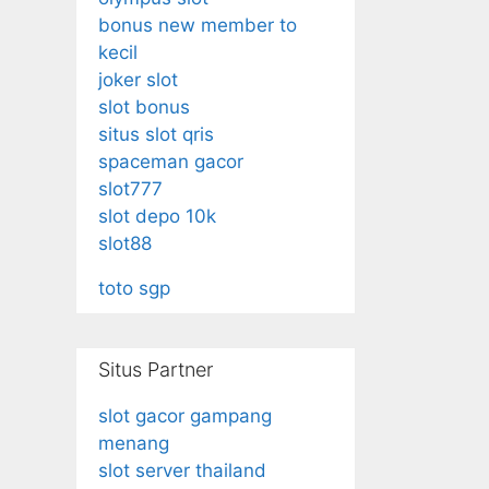
bonus new member to
kecil
joker slot
slot bonus
situs slot qris
spaceman gacor
slot777
slot depo 10k
slot88
toto sgp
Situs Partner
slot gacor gampang
menang
slot server thailand