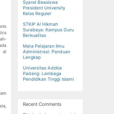
Syarat Beasiswa
President University
Kelas Reguler
STKIP Al Hikmah
snis
Surabaya: Kampus Guru
tics
Berkualitas
kah-
pada
Mata Pelajaran Ilmu
 di
Administrasi: Panduan
Lengkap
Universitas Adzkia
Padang: Lembaga
Pendidikan Tinggi Islami
lam
Recent Comments
ta,