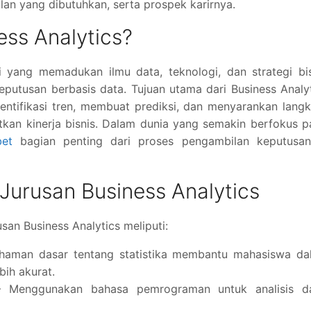
lan yang dibutuhkan, serta prospek karirnya.
ess Analytics?
i yang memadukan ilmu data, teknologi, dan strategi bi
utusan berbasis data. Tujuan utama dari Business Analy
entifikasi tren, membuat prediksi, dan menyarankan lang
tkan kinerja bisnis. Dalam dunia yang semakin berfokus 
bet
bagian penting dari proses pengambilan keputusan
Jurusan Business Analytics
an Business Analytics meliputi:
aman dasar tentang statistika membantu mahasiswa da
bih akurat.
 Menggunakan bahasa pemrograman untuk analisis da