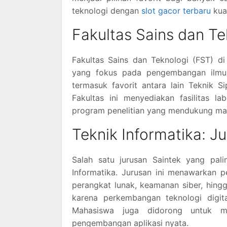
teknologi dengan
slot gacor terbaru
kual
Fakultas Sains dan Tek
Fakultas Sains dan Teknologi (FST) di 
yang fokus pada pengembangan ilmu p
termasuk favorit antara lain Teknik Si
Fakultas ini menyediakan fasilitas la
program penelitian yang mendukung m
Teknik Informatika: Ju
Salah satu jurusan Saintek yang pali
Informatika. Jurusan ini menawarka
perangkat lunak, keamanan siber, hingg
karena perkembangan teknologi digit
Mahasiswa juga didorong untuk me
pengembangan aplikasi nyata.