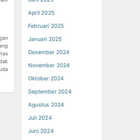
April 2025
Februari 2025
gan
Januari 2025
ang
Desember 2024
itas
idak
November 2024
muda
Oktober 2024
September 2024
Agustus 2024
Juli 2024
Juni 2024