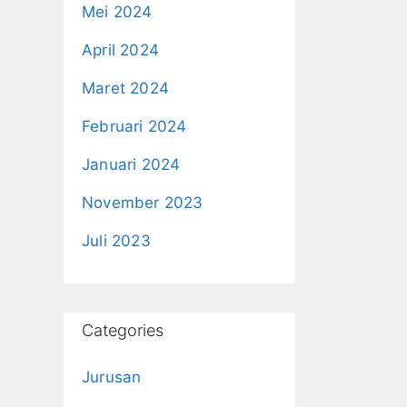
Mei 2024
April 2024
Maret 2024
Februari 2024
Januari 2024
November 2023
Juli 2023
Categories
Jurusan