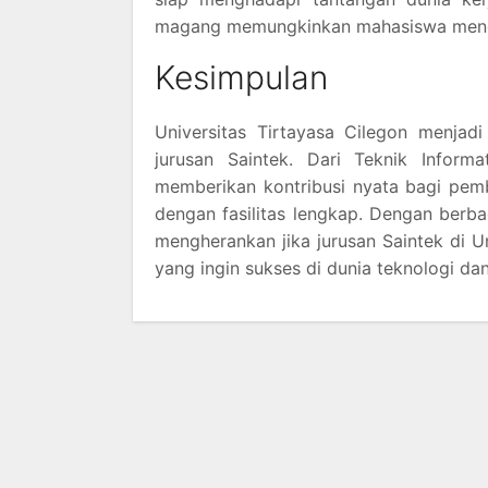
magang memungkinkan mahasiswa menda
Kesimpulan
Universitas Tirtayasa Cilegon menjad
jurusan Saintek. Dari Teknik Inform
memberikan kontribusi nyata bagi pemb
dengan fasilitas lengkap. Dengan berba
mengherankan jika jurusan Saintek di Un
yang ingin sukses di dunia teknologi dan