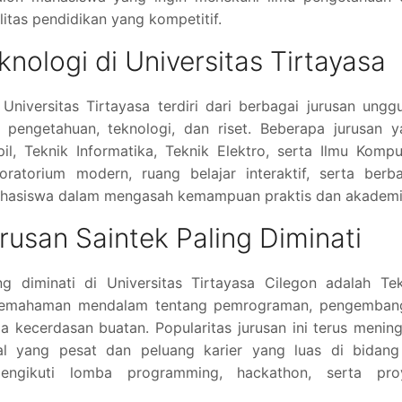
itas pendidikan yang kompetitif.
nologi di Universitas Tirtayasa
Universitas Tirtayasa terdiri dari berbagai jurusan ungg
engetahuan, teknologi, dan riset. Beberapa jurusan y
pil, Teknik Informatika, Teknik Elektro, serta Ilmu Kompu
boratorium modern, ruang belajar interaktif, serta berb
ahasiswa dalam mengasah kemampuan praktis dan akademi
rusan Saintek Paling Diminati
ng diminati di Universitas Tirtayasa Cilegon adalah Te
n pemahaman mendalam tentang pemrograman, pengemban
a kecerdasan buatan. Popularitas jurusan ini terus menin
al yang pesat dan peluang karier yang luas di bidang 
ngikuti lomba programming, hackathon, serta pro