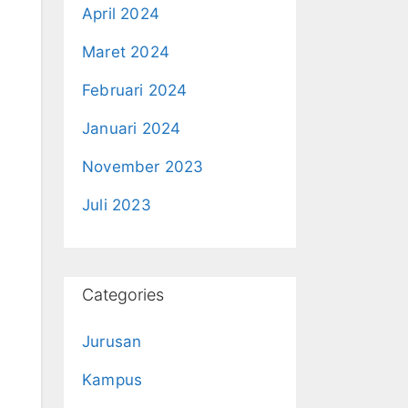
April 2024
Maret 2024
Februari 2024
Januari 2024
November 2023
Juli 2023
Categories
Jurusan
Kampus