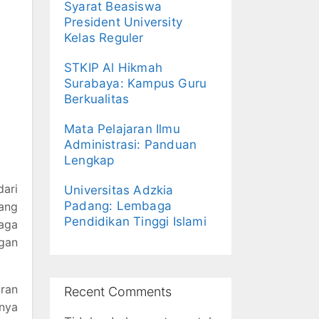
Syarat Beasiswa
President University
Kelas Reguler
STKIP Al Hikmah
Surabaya: Kampus Guru
Berkualitas
Mata Pelajaran Ilmu
Administrasi: Panduan
Lengkap
dari
Universitas Adzkia
Padang: Lembaga
yang
Pendidikan Tinggi Islami
baga
ngan
ran
Recent Comments
nya