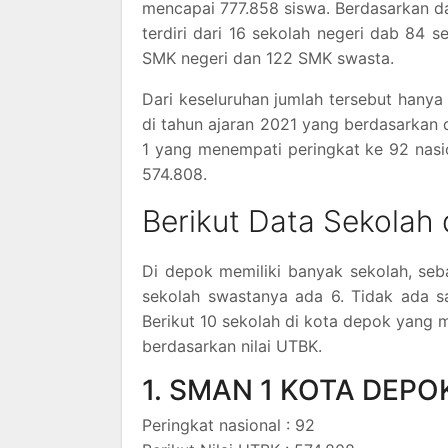
mencapai 777.858 siswa. Berdasarkan da
terdiri dari 16 sekolah negeri dab 84 
SMK negeri dan 122 SMK swasta.
Dari keseluruhan jumlah tersebut hany
di tahun ajaran 2021 yang berdasarkan 
1 yang menempati peringkat ke 92 nasio
574.808.
Berikut Data Sekolah
Di depok memiliki banyak sekolah, se
sekolah swastanya ada 6. Tidak ada 
Berikut 10 sekolah di kota depok yang 
berdasarkan nilai UTBK.
1. SMAN 1 KOTA DEPO
Peringkat nasional : 92