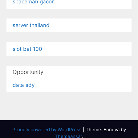
spaceman gacor
server thailand
slot bet 100
Opportunity
data sdy
Proudly powered by WordPress
|
Theme: Ennova by
Themeansar
.