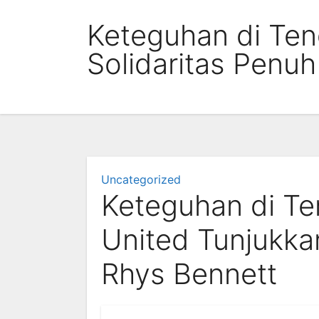
Skip
Keteguhan di Ten
to
content
Solidaritas Penu
Uncategorized
Keteguhan di T
United Tunjukka
Rhys Bennett