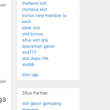
thailand slot
aman
olympus slot
bonus new member to
kecil
joker slot
slot bonus
situs slot qris
spaceman gacor
slot777
slot depo 10k
slot88
toto sgp
ian
Situs Partner
ga
slot gacor gampang
menang