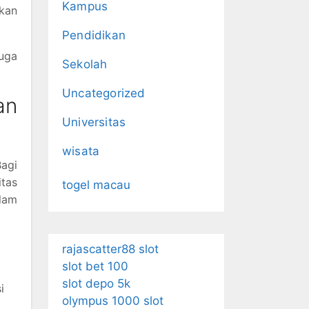
Kampus
kan
Pendidikan
uga
Sekolah
Uncategorized
an
Universitas
wisata
Bagi
itas
togel macau
lam
rajascatter88 slot
slot bet 100
slot depo 5k
i
olympus 1000 slot