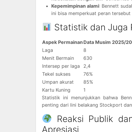
Kepemimpinan alami
: Bennett sud
ini bisa memperkuat peran tersebut
Statistik dan Juga
Aspek Permainan
Data Musim 2025/20
Laga
8
Menit Bermain
630
Intersep per laga
2,4
Tekel sukses
76%
Umpan akurat
85%
Kartu Kuning
1
Statistik ini menunjukkan bahwa Benn
penting dari lini belakang Stockport d
Reaksi Publik da
Apresiasi