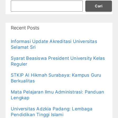
Cari
Recent Posts
Informasi Update Akreditasi Universitas
Selamat Sri
Syarat Beasiswa President University Kelas
Reguler
STKIP Al Hikmah Surabaya: Kampus Guru
Berkualitas
Mata Pelajaran Ilmu Administrasi: Panduan
Lengkap
Universitas Adzkia Padang: Lembaga
Pendidikan Tinggi Islami