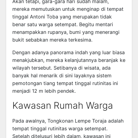
Akan tetapi, gara-gara hari sudah malam,
mereka memutuskan untuk menginap di tempat
tinggal Antoni Toba yang merupakan tidak
benar satu warga setempat. Begitu mentari
menampakkan rupanya, bumi yang menerangi
bukit sebabkan mereka terkesima.
Dengan adanya panorama indah yang luar biasa
menakjubkan, mereka kelanjutannya beranjak ke
wilayah tersebut. Setibanya di wisata, ada
banyak hal menarik di sini layaknya sistem
pemotongan tiang tempat tinggal rutinitas ini
menjadi 12 m lebih pendek.
Kawasan Rumah Warga
Pada awalnya, Tongkonan Lempe Toraja adalah
tempat tinggal rutinitas warga setempat.
Setelah ditelusuri lebih dalam, kawasan ini