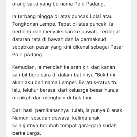
orang sakti yang bernama Polo Padang.
Ia terbang hingga di atas puncak Lolai atau
Tongkonan Lempe. Tepat di atas puncak, ia
berhenti dan menyaksikan ke bawah. Terdapat
dataran rata di bawah dan ia bermaksud
sebabkan pasar yang kini dikenal sebagai Pasar
Polo pAdang.
Kemudian, ia menoleh ke arah kiri dan kanan
sambil berbicara di dalam batinnya “Bukit ini
akan aku beri nama Lempe”. Beratus-ratus th.
lalu, leluhur berasal dari keluarga besar Yunus
menikah dan menghuni di bukit ini.
Dari hasil pernikahannya itulah, ia punya 6 anak.
Namun, sesudah dewasa, kelima anak
selanjutnya berubah tempat gara-gara sudah
berkeluarga.