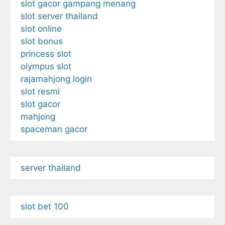
slot gacor gampang menang
slot server thailand
slot online
slot bonus
princess slot
olympus slot
rajamahjong login
slot resmi
slot gacor
mahjong
spaceman gacor
server thailand
slot bet 100