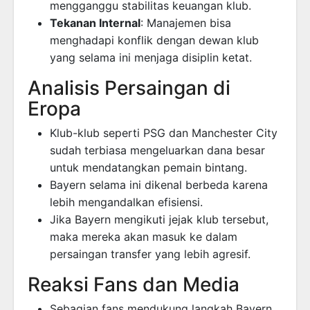
mengganggu stabilitas keuangan klub.
Tekanan Internal
: Manajemen bisa
menghadapi konflik dengan dewan klub
yang selama ini menjaga disiplin ketat.
Analisis Persaingan di
Eropa
Klub-klub seperti PSG dan Manchester City
sudah terbiasa mengeluarkan dana besar
untuk mendatangkan pemain bintang.
Bayern selama ini dikenal berbeda karena
lebih mengandalkan efisiensi.
Jika Bayern mengikuti jejak klub tersebut,
maka mereka akan masuk ke dalam
persaingan transfer yang lebih agresif.
Reaksi Fans dan Media
Sebagian fans mendukung langkah Bayern