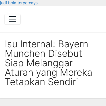
judi bola terpercaya
Skip
to
content
Isu Internal: Bayern
Munchen Disebut
Siap Melanggar
Aturan yang Mereka
Tetapkan Sendiri