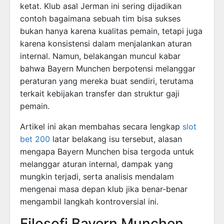
ketat. Klub asal Jerman ini sering dijadikan
contoh bagaimana sebuah tim bisa sukses
bukan hanya karena kualitas pemain, tetapi juga
karena konsistensi dalam menjalankan aturan
internal. Namun, belakangan muncul kabar
bahwa Bayern Munchen berpotensi melanggar
peraturan yang mereka buat sendiri, terutama
terkait kebijakan transfer dan struktur gaji
pemain.
Artikel ini akan membahas secara lengkap
slot
bet 200
latar belakang isu tersebut, alasan
mengapa Bayern Munchen bisa tergoda untuk
melanggar aturan internal, dampak yang
mungkin terjadi, serta analisis mendalam
mengenai masa depan klub jika benar-benar
mengambil langkah kontroversial ini.
Filosofi Bayern Munchen