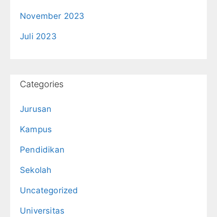
November 2023
Juli 2023
Categories
Jurusan
Kampus
Pendidikan
Sekolah
Uncategorized
Universitas