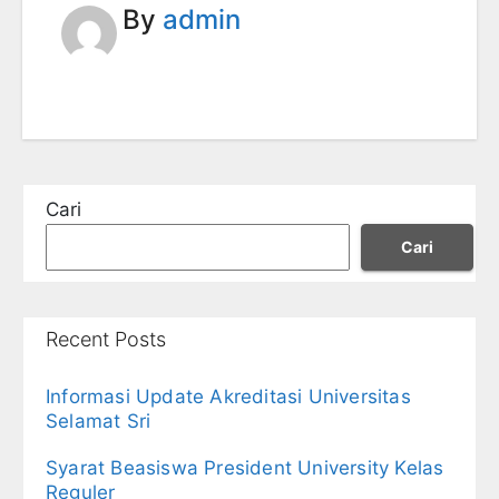
By
admin
Cari
Cari
Recent Posts
Informasi Update Akreditasi Universitas
Selamat Sri
Syarat Beasiswa President University Kelas
Reguler